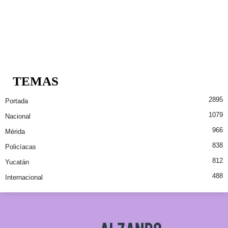
TEMAS
2895
Portada
1079
Nacional
966
Mérida
838
Policíacas
812
Yucatán
488
Internacional