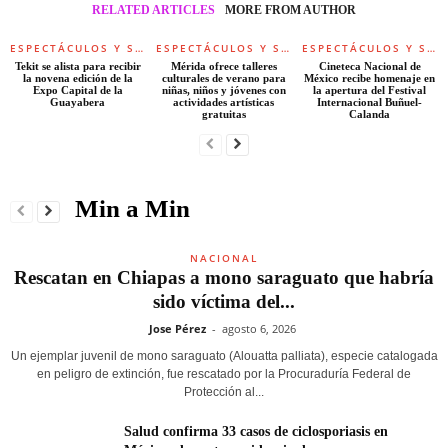
RELATED ARTICLES
MORE FROM AUTHOR
ESPECTÁCULOS Y SOCIALES
ESPECTÁCULOS Y SOCIALES
ESPECTÁCULOS Y SOCIALES
Tekit se alista para recibir
Mérida ofrece talleres
Cineteca Nacional de
la novena edición de la
culturales de verano para
México recibe homenaje en
Expo Capital de la
niñas, niños y jóvenes con
la apertura del Festival
Guayabera
actividades artísticas
Internacional Buñuel-
gratuitas
Calanda
Min a Min
NACIONAL
Rescatan en Chiapas a mono saraguato que habría
sido víctima del...
Jose Pérez
-
agosto 6, 2026
Un ejemplar juvenil de mono saraguato (Alouatta palliata), especie catalogada
en peligro de extinción, fue rescatado por la Procuraduría Federal de
Protección al...
Salud confirma 33 casos de ciclosporiasis en