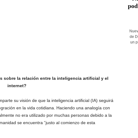
pod
Nuev
de D
un p
 sobre la relación entre la inteligencia artificial y el
internet?
arte su visión de que la inteligencia artificial (IA) seguirá
tegración en la vida cotidiana. Haciendo una analogía con
cialmente no era utilizado por muchas personas debido a la
umanidad se encuentra “justo al comienzo de esta