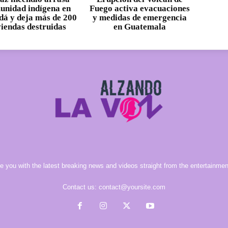
unidad indígena en
Fuego activa evacuaciones
á y deja más de 200
y medidas de emergencia
viendas destruidas
en Guatemala
e you with the latest breaking news and videos straight from the entertainment
Contact us:
contact@yoursite.com