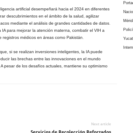
Porta
ligencia artificial desempeñará hacia el 2024 en diferentes
Nacio
ar descubrimientos en el ámbito de la salud, agilizar
Mérid
cos mediante el análisis de grandes cantidades de datos.
Polic
a IA para mejorar la atención materna, combatir el VIH a
 de registros médicos en áreas como Pakistán.
Yuca
Inter
e, si se realizan inversiones inteligentes, la IA puede
educir las brechas entre las innovaciones en el mundo
 A pesar de los desafíos actuales, mantiene su optimismo
Next article
Servicios de Recolección Reforzados