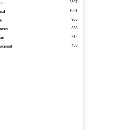
2897
da
1081
nal
966
a
838
íacas
812
tán
488
nacional