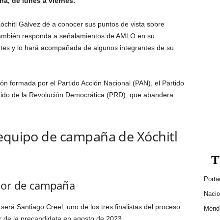
na, de lunes a viernes.
óchitl Gálvez dé a conocer sus puntos de vista sobre
 también responda a señalamientos de AMLO en su
tes y lo hará acompañada de algunos integrantes de su
ón formada por el Partido Acción Nacional (PAN), el Partido
artido de la Revolución Democrática (PRD), que abandera
 equipo de campaña de Xóchitl
T
Porta
dor de campaña
Nacio
á Santiago Creel, uno de los tres finalistas del proceso
Mérid
or de la precandidata en agosto de 2023.