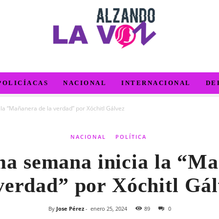
POLICÍACAS
NACIONAL
INTERNACIONAL
DE
la “Mañanera de la verdad” por Xóchitl Gálvez
NACIONAL
POLÍTICA
a semana inicia la “M
verdad” por Xóchitl Gá
By
Jose Pérez
-
enero 25, 2024
89
0