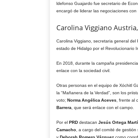
ldefonso Guajardo fue secretario de Eco
encargó de liderar las negociaciones co
Carolina Viggiano Austria
Carolina Viggiano, secretaria general del 
estado de Hidalgo por el Revolucionario I
En 2018, durante la campaña presidencial
enlace con la sociedad civil.
Otras personas en el equipo de Xóchitl G
la “Mañanera de la Verdad”, son los priis
voto;
Norma Angélica Aceves
, frente a
Barrera
, que será enlace con el campo.
Por el
PRD
destacan
Jesús Ortega Mart
Camacho
, a cargo del comité de gestión 
y
Deborah Romero Vázquez
como coordi