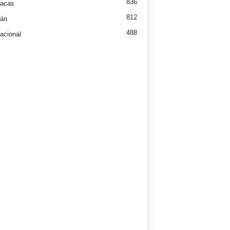
836
íacas
812
tán
488
nacional