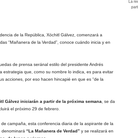
La re
part
idencia de la República, Xóchitl Gálvez, comenzará a
das “Mañanera de la Verdad”, conoce cuándo inicia y en
edas de prensa seránal estilo del presidente Andrés
 estrategia que, como su nombre lo indica, es para evitar
us acciones, por eso hacen hincapié en que es “de la
l Gálvez iniciarán a partir de la próxima semana
, se da
uirá el próximo 29 de febrero.
de campaña, esta conferencia diaria de la aspirante de la
se denominará
“La Mañanera de Verdad”
y se realizará en