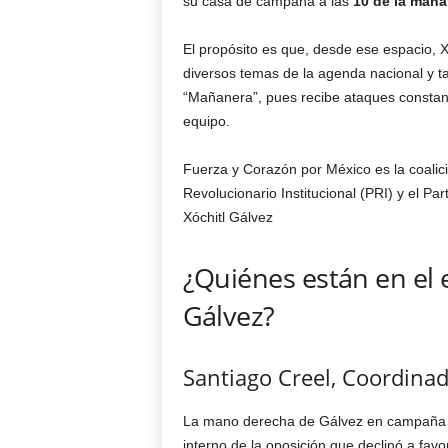
su casa de campaña a las
10 de la maña
El propósito es que, desde ese espacio, X
diversos temas de la agenda nacional y
“Mañanera”, pues recibe ataques constan
equipo.
Fuerza y Corazón por México es la coalici
Revolucionario Institucional (PRI) y el P
Xóchitl Gálvez
¿Quiénes están en el
Gálvez?
Santiago Creel, Coordina
La mano derecha de Gálvez en campaña ser
interno de la oposición que declinó a fav