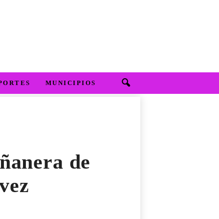
PORTES
MUNICIPIOS
añanera de
lvez