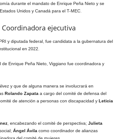
nomía durante el mandato de Enrique Peña Nieto y se
n Estados Unidos y Canadá para el T-MEC.
, Coordinadora ejecutiva
PRI y diputada federal, fue candidata a la gubernatura del
nstitucional en 2022.
 de Enrique Peña Nieto, Viggiano fue coordinadora y
álvez y que de alguna manera se involucrará en
tas
Rolando Zapata
a cargo del comité de defensa del
l comité de atención a personas con discapacidad y
Leticia
ínez
, encabezando el comité de perspectiva;
Julieta
social;
Ángel Ávila
como coordinador de alianzas
nadora del comité de mujeres.