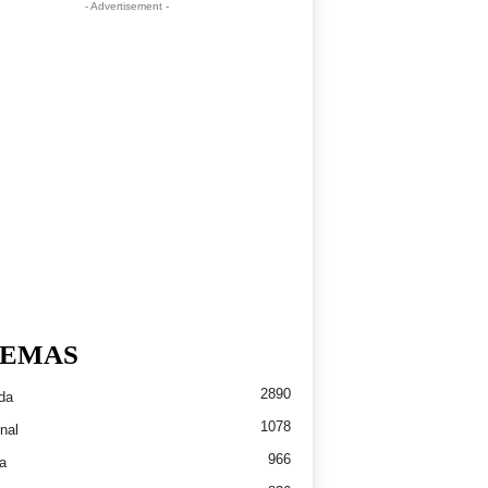
- Advertisement -
EMAS
2890
da
1078
nal
966
a