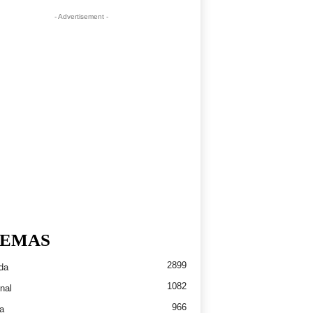
- Advertisement -
EMAS
2899
da
1082
nal
966
a