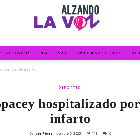
POLICÍACAS
NACIONAL
INTERNACIONAL
DE
o por posible infarto
DEPORTES
pacey hospitalizado por
infarto
By
Jose Pérez
-
octubre 5, 2023
119
0