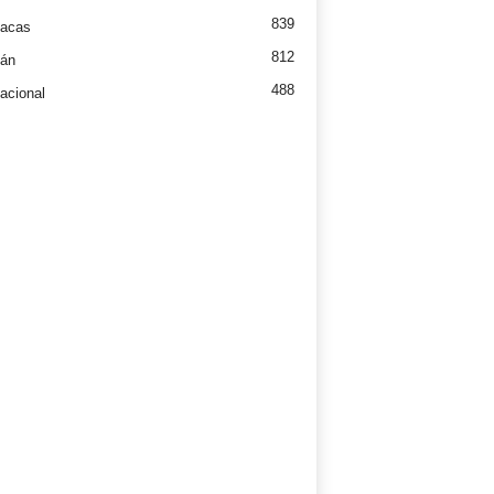
839
íacas
812
tán
488
nacional