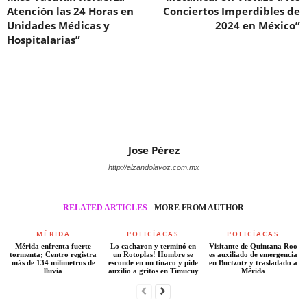
Atención las 24 Horas en
Conciertos Imperdibles de
Unidades Médicas y
2024 en México”
Hospitalarias”
Jose Pérez
http://alzandolavoz.com.mx
RELATED ARTICLES
MORE FROM AUTHOR
MÉRIDA
POLICÍACAS
POLICÍACAS
Mérida enfrenta fuerte
Lo cacharon y terminó en
Visitante de Quintana Roo
tormenta; Centro registra
un Rotoplas! Hombre se
es auxiliado de emergencia
más de 134 milímetros de
esconde en un tinaco y pide
en Buctzotz y trasladado a
lluvia
auxilio a gritos en Timucuy
Mérida