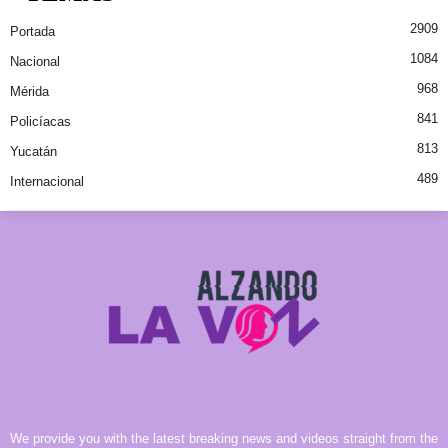
2909
Portada
1084
Nacional
968
Mérida
841
Policíacas
813
Yucatán
489
Internacional
We provide you with the latest breaking news and videos straight from the