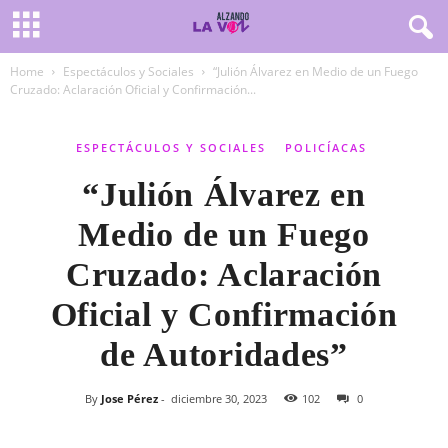
Home
Espectáculos y Sociales
“Julión Álvarez en Medio de un Fuego
Cruzado: Aclaración Oficial y Confirmación...
ESPECTÁCULOS Y SOCIALES
POLICÍACAS
“Julión Álvarez en
Medio de un Fuego
Cruzado: Aclaración
Oficial y Confirmación
de Autoridades”
By
Jose Pérez
-
diciembre 30, 2023
102
0