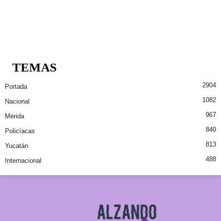
TEMAS
2904
Portada
1082
Nacional
967
Mérida
840
Policíacas
813
Yucatán
488
Internacional