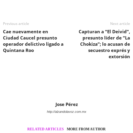
Previous article
Next article
Cae nuevamente en
Capturan a “El Deivid”,
Ciudad Caucel presunto
presunto líder de “La
operador delictivo ligado a
Chokiza”; lo acusan de
Quintana Roo
secuestro exprés y
extorsión
Jose Pérez
http://alzandolavoz.com.mx
RELATED ARTICLES
MORE FROM AUTHOR