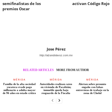
semifinalistas de los
activan Código Rojo
premios Oscar
Jose Pérez
http://alzandolavoz.com.mx
RELATED ARTICLES
MORE FROM AUTHOR
MÉRIDA
MÉRIDA
MÉRIDA
Familia de la alta sociedad
Autoridades realizan cateo
Alertan sobre presunto
yucateca evade pago
en vivienda de Pacabtún;
engaño con falsas
millonario a adulta mayor
inmueble queda bajo
entrevistas de trabajo en la
de 96 años en estado crítico
resguardo de la Fiscalía
zona de Cholul