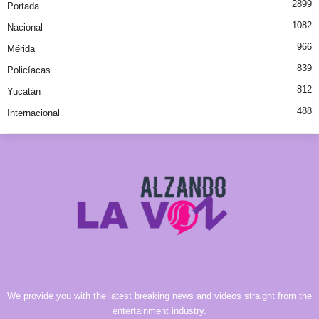
2899
Portada
1082
Nacional
966
Mérida
839
Policíacas
812
Yucatán
488
Internacional
We provide you with the latest breaking news and videos straight from the
entertainment industry.