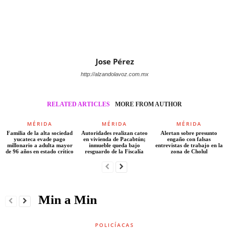
Jose Pérez
http://alzandolavoz.com.mx
RELATED ARTICLES
MORE FROM AUTHOR
MÉRIDA
MÉRIDA
MÉRIDA
Familia de la alta sociedad
Autoridades realizan cateo
Alertan sobre presunto
yucateca evade pago
en vivienda de Pacabtún;
engaño con falsas
millonario a adulta mayor
inmueble queda bajo
entrevistas de trabajo en la
de 96 años en estado crítico
resguardo de la Fiscalía
zona de Cholul
Min a Min
POLICÍACAS