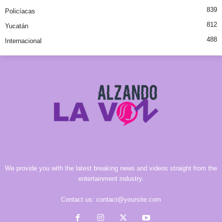
839
Policíacas
812
Yucatán
488
Internacional
We provide you with the latest breaking news and videos straight from the
entertainment industry.
Contact us:
contact@yoursite.com