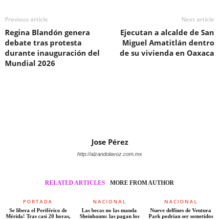
Previous article
Next article
Regina Blandón genera
Ejecutan a alcalde de San
debate tras protesta
Miguel Amatitlán dentro
durante inauguración del
de su vivienda en Oaxaca
Mundial 2026
Jose Pérez
http://alzandolavoz.com.mx
RELATED ARTICLES
MORE FROM AUTHOR
PORTADA
NACIONAL
NACIONAL
Se libera el Periférico de
Las becas no las manda
Nueve delfines de Ventura
Mérida! Tras casi 20 horas,
Sheinbaum: las pagan los
Park podrían ser sometidos