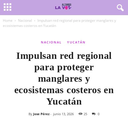
Home
Nacional
Impulsan red regional para proteger manglares y
ecosistemas costeros en Yucatán
NACIONAL
YUCATÁN
Impulsan red regional
para proteger
manglares y
ecosistemas costeros en
Yucatán
By
Jose Pérez
-
junio 13, 2026
25
0