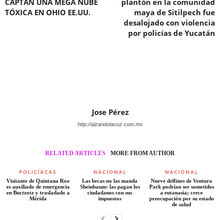
CAPTAN UNA MEGA NUBE
plantón en la comunidad
TÓXICA EN OHIO EE.UU.
maya de Sitilpech fue
desalojado con violencia
por policías de Yucatán
Jose Pérez
http://alzandolavoz.com.mx
RELATED ARTICLES
MORE FROM AUTHOR
POLICÍACAS
NACIONAL
NACIONAL
Visitante de Quintana Roo
Las becas no las manda
Nueve delfines de Ventura
es auxiliado de emergencia
Sheinbaum: las pagan los
Park podrían ser sometidos
en Buctzotz y trasladado a
ciudadanos con sus
a eutanasia; crece
Mérida
impuestos
preocupación por su estado
de salud