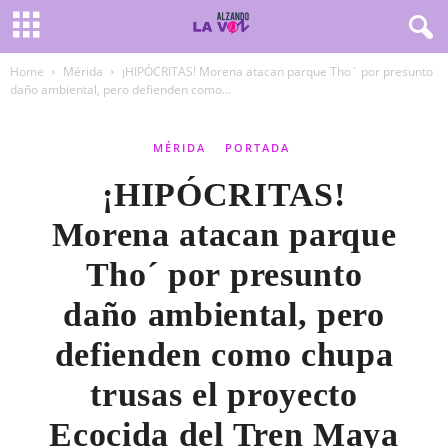
Home
Mérida
¡HIPÓCRITAS! Morena atacan parque Tho´ por presunto
daño ambiental, pero defienden como...
MÉRIDA
PORTADA
¡HIPÓCRITAS!
Morena atacan parque
Tho´ por presunto
daño ambiental, pero
defienden como chupa
trusas el proyecto
Ecocida del Tren Maya