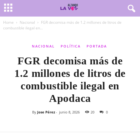
Home
Nacional
FGR decomisa más de 1.2 millones de litros de
combustible ilegal en...
NACIONAL
POLÍTICA
PORTADA
FGR decomisa más de
1.2 millones de litros de
combustible ilegal en
Apodaca
By
Jose Pérez
-
junio 8, 2026
20
0