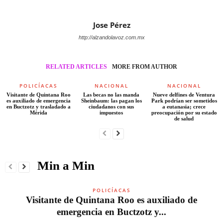
Jose Pérez
http://alzandolavoz.com.mx
RELATED ARTICLES
MORE FROM AUTHOR
POLICÍACAS
NACIONAL
NACIONAL
Visitante de Quintana Roo
Las becas no las manda
Nueve delfines de Ventura
es auxiliado de emergencia
Sheinbaum: las pagan los
Park podrían ser sometidos
en Buctzotz y trasladado a
ciudadanos con sus
a eutanasia; crece
Mérida
impuestos
preocupación por su estado
de salud
Min a Min
POLICÍACAS
Visitante de Quintana Roo es auxiliado de
emergencia en Buctzotz y...