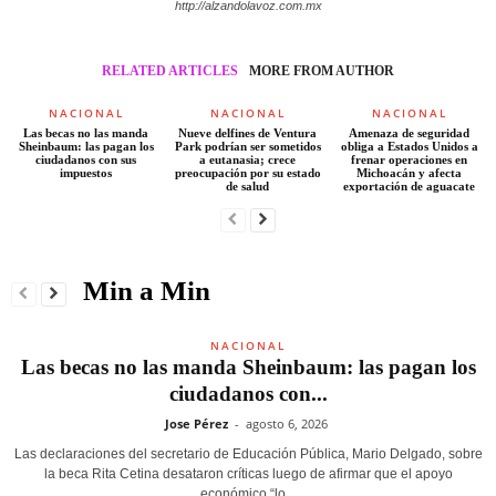
http://alzandolavoz.com.mx
RELATED ARTICLES
MORE FROM AUTHOR
NACIONAL
NACIONAL
NACIONAL
Las becas no las manda
Nueve delfines de Ventura
Amenaza de seguridad
Sheinbaum: las pagan los
Park podrían ser sometidos
obliga a Estados Unidos a
ciudadanos con sus
a eutanasia; crece
frenar operaciones en
impuestos
preocupación por su estado
Michoacán y afecta
de salud
exportación de aguacate
Min a Min
NACIONAL
Las becas no las manda Sheinbaum: las pagan los
ciudadanos con...
Jose Pérez
-
agosto 6, 2026
Las declaraciones del secretario de Educación Pública, Mario Delgado, sobre
la beca Rita Cetina desataron críticas luego de afirmar que el apoyo
económico “lo...