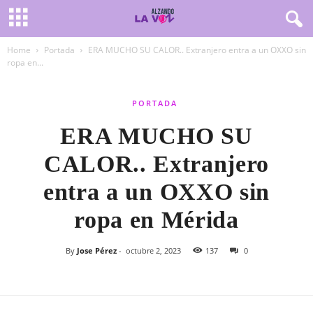
Home
Portada
ERA MUCHO SU CALOR.. Extranjero entra a un OXXO sin
ropa en...
PORTADA
ERA MUCHO SU
CALOR.. Extranjero
entra a un OXXO sin
ropa en Mérida
By
Jose Pérez
-
octubre 2, 2023
137
0