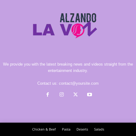
We provide you with the latest breaking news and videos straight from the
entertainment industry.
Contact us:
contact@yoursite.com
Chicken & Beef
Pasta
Deserts
Salads