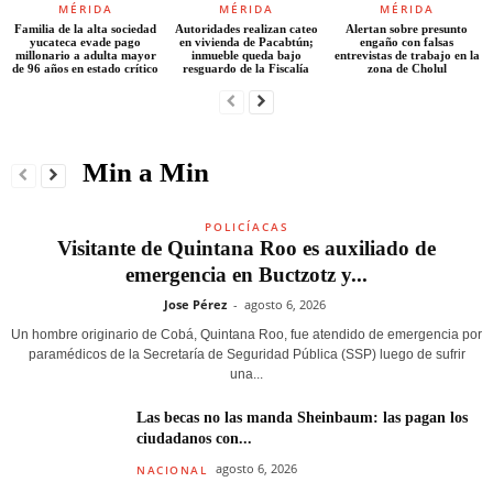
MÉRIDA
MÉRIDA
MÉRIDA
Familia de la alta sociedad
Autoridades realizan cateo
Alertan sobre presunto
yucateca evade pago
en vivienda de Pacabtún;
engaño con falsas
millonario a adulta mayor
inmueble queda bajo
entrevistas de trabajo en la
de 96 años en estado crítico
resguardo de la Fiscalía
zona de Cholul
Min a Min
POLICÍACAS
Visitante de Quintana Roo es auxiliado de
emergencia en Buctzotz y...
Jose Pérez
-
agosto 6, 2026
Un hombre originario de Cobá, Quintana Roo, fue atendido de emergencia por
paramédicos de la Secretaría de Seguridad Pública (SSP) luego de sufrir
una...
Las becas no las manda Sheinbaum: las pagan los
ciudadanos con...
agosto 6, 2026
NACIONAL