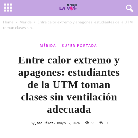
Home
Mérida
Entre calor extremo y apagones: estudiantes de la UTM
toman clases sin...
MÉRIDA
SUPER PORTADA
Entre calor extremo y
apagones: estudiantes
de la UTM toman
clases sin ventilación
adecuada
By
Jose Pérez
-
mayo 17, 2026
35
0