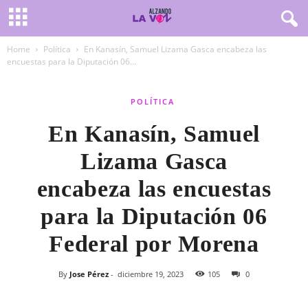
Home
Política
En Kanasín, Samuel Lizama Gasca encabeza las
encuestas para la Diputación 06...
POLÍTICA
En Kanasín, Samuel
Lizama Gasca
encabeza las encuestas
para la Diputación 06
Federal por Morena
By
Jose Pérez
-
diciembre 19, 2023
105
0