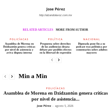
Jose Pérez
http://alzandolavoz.com.mx
RELATED ARTICLES
MORE FROM AUTHOR
POLICÍACAS
POLÍTICA
NACIONAL
Asamblea de Morena en
Propuesta sobre derechos
Diputada pone fin a su
Dzidzantún genera críticas
de las audiencias desata
podcast tras polémica por
por nivel de asistencia y
debate por posibles efectos
comentarios sobre adultos
aviva disputa interna
en la libertad de expresión
mayores
Min a Min
POLICÍACAS
Asamblea de Morena en Dzidzantún genera críticas
por nivel de asistencia...
Jose Pérez
-
agosto 5, 2026