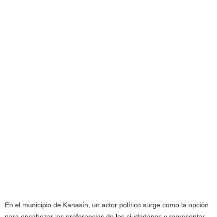
En el municipio de Kanasín, un actor político surge como la opción
para encabezar las preferencias de los ciudadanos y representar