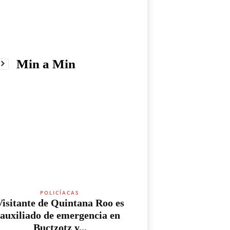
Min a Min
POLICÍACAS
Visitante de Quintana Roo es
auxiliado de emergencia en
Buctzotz y...