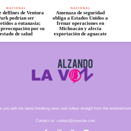
NACIONAL
NACIONAL
 delfines de Ventura
Amenaza de seguridad
ark podrían ser
obliga a Estados Unidos a
etidos a eutanasia;
frenar operaciones en
 preocupación por su
Michoacán y afecta
estado de salud
exportación de aguacate
e you with the latest breaking news and videos straight from the entertainment
Contact us:
contact@yoursite.com