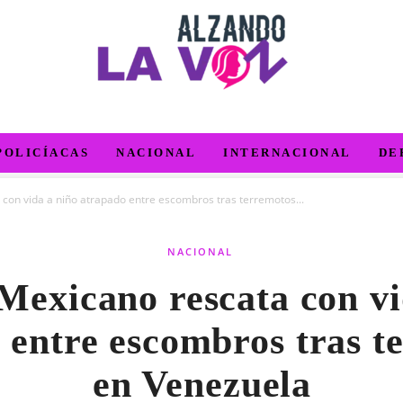
POLICÍACAS
NACIONAL
INTERNACIONAL
DE
 con vida a niño atrapado entre escombros tras terremotos...
NACIONAL
 Mexicano rescata con vi
 entre escombros tras t
en Venezuela