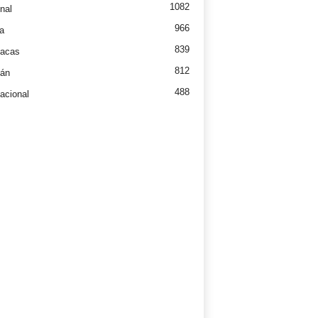
1082
nal
966
a
839
íacas
812
tán
488
nacional