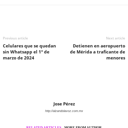
Previous article
Next article
Celulares que se quedan
Detienen en aeropuerto
sin Whatsapp el 1° de
de Mérida a traficante de
marzo de 2024
menores
Jose Pérez
http://alzandolavoz.com.mx
RELATED ARTICLES
MORE FROM AUTHOR