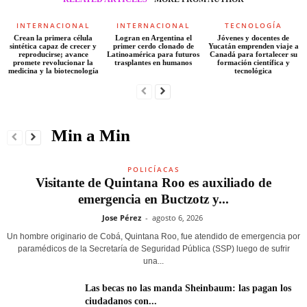
INTERNACIONAL
INTERNACIONAL
TECNOLOGÍA
Crean la primera célula
Logran en Argentina el
Jóvenes y docentes de
sintética capaz de crecer y
primer cerdo clonado de
Yucatán emprenden viaje a
reproducirse; avance
Latinoamérica para futuros
Canadá para fortalecer su
promete revolucionar la
trasplantes en humanos
formación científica y
medicina y la biotecnología
tecnológica
Min a Min
POLICÍACAS
Visitante de Quintana Roo es auxiliado de
emergencia en Buctzotz y...
Jose Pérez
-
agosto 6, 2026
Un hombre originario de Cobá, Quintana Roo, fue atendido de emergencia por
paramédicos de la Secretaría de Seguridad Pública (SSP) luego de sufrir
una...
Las becas no las manda Sheinbaum: las pagan los
ciudadanos con...