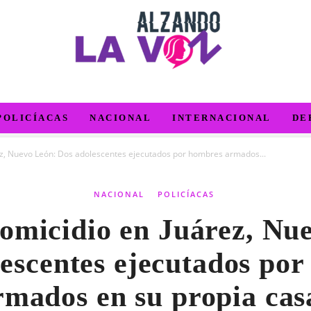
POLICÍACAS
NACIONAL
INTERNACIONAL
DE
ez, Nuevo León: Dos adolescentes ejecutados por hombres armados...
NACIONAL
POLICÍACAS
omicidio en Juárez, Nu
escentes ejecutados po
rmados en su propia cas