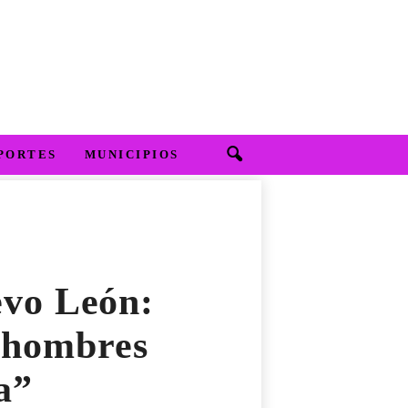
PORTES
MUNICIPIOS
evo León:
r hombres
a”