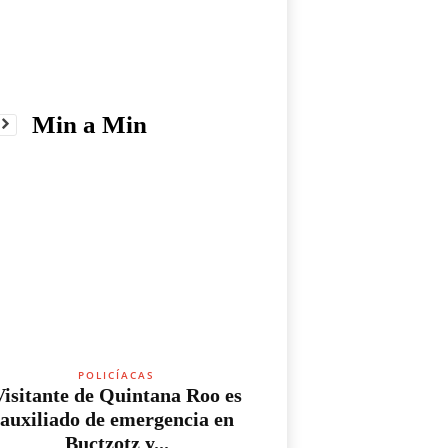
Min a Min
POLICÍACAS
Visitante de Quintana Roo es
auxiliado de emergencia en
Buctzotz y...