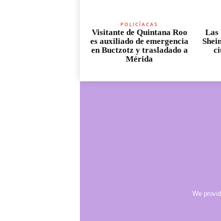
POLICÍACAS
Visitante de Quintana Roo
Las 
es auxiliado de emergencia
Shei
en Buctzotz y trasladado a
c
Mérida
We provid