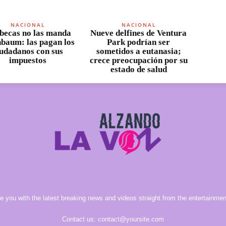
NACIONAL
NACIONAL
becas no las manda
Nueve delfines de Ventura
nbaum: las pagan los
Park podrían ser
iudadanos con sus
sometidos a eutanasia;
impuestos
crece preocupación por su
estado de salud
e you with the latest breaking news and videos straight from the entertainment
Contact us:
contact@yoursite.com