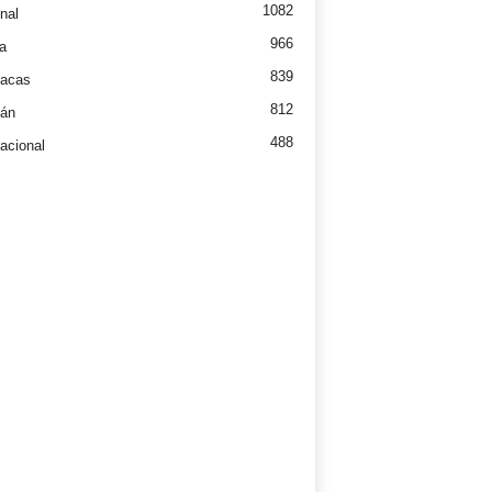
1082
nal
966
a
839
íacas
812
tán
488
nacional