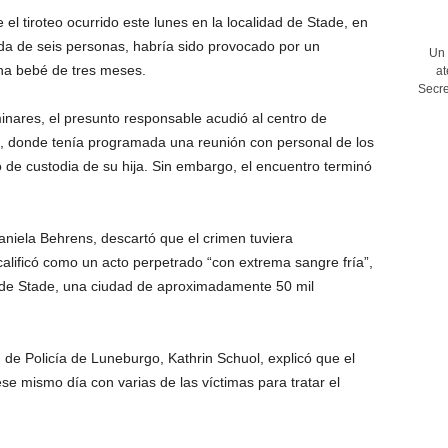
l tiroteo ocurrido este lunes en la localidad de Stade, en
ida de seis personas, habría sido provocado por un
Un 
una bebé de tres meses.
at
Secre
inares, el presunto responsable acudió al centro de
, donde tenía programada una reunión con personal de los
o de custodia de su hija. Sin embargo, el encuentro terminó
Daniela Behrens, descartó que el crimen tuviera
calificó como un acto perpetrado “con extrema sangre fría”,
 de Stade, una ciudad de aproximadamente 50 mil
n de Policía de Luneburgo, Kathrin Schuol, explicó que el
se mismo día con varias de las víctimas para tratar el