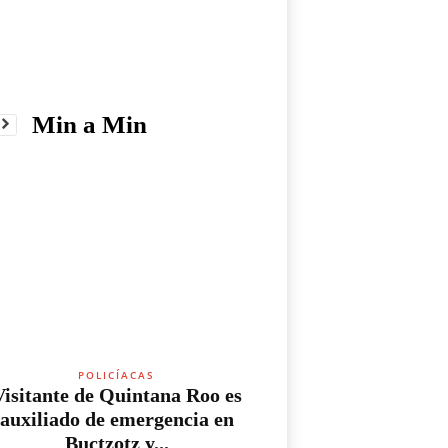
Min a Min
POLICÍACAS
Visitante de Quintana Roo es
auxiliado de emergencia en
Buctzotz y...