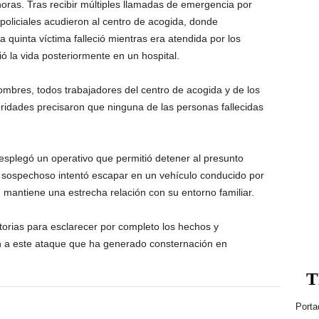
horas. Tras recibir múltiples llamadas de emergencia por
oliciales acudieron al centro de acogida, donde
a quinta víctima falleció mientras era atendida por los
ó la vida posteriormente en un hospital.
ombres, todos trabajadores del centro de acogida y de los
oridades precisaron que ninguna de las personas fallecidas
esplegó un operativo que permitió detener al presunto
El sospechoso intentó escapar en un vehículo conducido por
 mantiene una estrecha relación con su entorno familiar.
torias para esclarecer por completo los hechos y
on a este ataque que ha generado consternación en
T
Porta