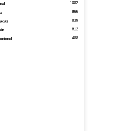
1082
nal
966
a
839
íacas
812
tán
488
nacional