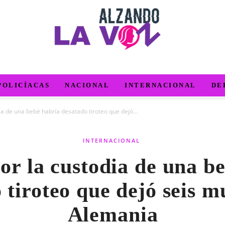
POLICÍACAS
NACIONAL
INTERNACIONAL
DE
ia de una bebé habría desatado tiroteo que dejó...
INTERNACIONAL
or la custodia de una b
 tiroteo que dejó seis m
Alemania