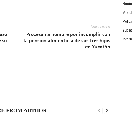
Nacio
Mérid
Polic
Next article
Yuca
caso
Procesan a hombre por incumplir con
Inter
e su
la pensión alimenticia de sus tres hijos
en Yucatán
E FROM AUTHOR