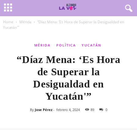
Home
Mérida
“Díaz Mena: ‘Es Hora de Superar la Desigualdad en
Yucatán'”
MÉRIDA
POLÍTICA
YUCATÁN
“Díaz Mena: ‘Es Hora
de Superar la
Desigualdad en
Yucatán'”
By
Jose Pérez
-
febrero 4, 2024
89
0