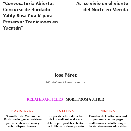
“Convocatoria Abierta:
Así se vivió en el viento
Concurso de Bordado
del Norte en Mérida
‘Addy Rosa Cuaik’ para
Preservar Tradiciones en
Yucatán”
Jose Pérez
http://alzandolavoz.com.mx
RELATED ARTICLES
MORE FROM AUTHOR
POLICÍACAS
POLÍTICA
MÉRIDA
Asamblea de Morena en
Propuesta sobre derechos
Familia de la alta sociedad
Dzidzantún genera críticas
de las audiencias desata
yucateca evade pago
por nivel de asistencia y
debate por posibles efectos
millonario a adulta mayor
aviva disputa interna
en la libertad de expresión
de 96 años en estado crítico