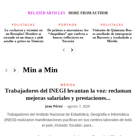
RELATED ARTICLES
MORE FROM AUTHOR
POLICÍACAS
PORTADA
POLICÍACAS
Lo cacharon y terminó en
De priistas a morenistas: los
Visitante de Quintana Roo
un Rotoplas! Hombre se
“chapulines” que vuelven a
es auxiliado de emergencia
esconde en un tinaco y pide
buscar reflectores en
en Buctzotz y trasladado a
auxilio a gritos en Timucuy
Yucatán
Mérida
Min a Min
MÉRIDA
Trabajadores del INEGI levantan la voz: reclaman
mejoras salariales y prestaciones...
Jose Pérez
-
agosto 7, 2026
Trabajadores del Instituto Nacional de Estadística, Geografía e Informática
(INEGI) realizaron manifestaciones pacíficas en sus centros laborales de todo
el país, incluido Yucatán, para...