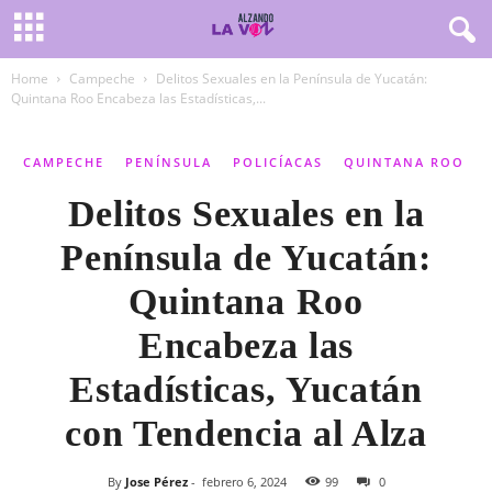
Home
Campeche
Delitos Sexuales en la Península de Yucatán:
Quintana Roo Encabeza las Estadísticas,...
CAMPECHE
PENÍNSULA
POLICÍACAS
QUINTANA ROO
Delitos Sexuales en la
Península de Yucatán:
Quintana Roo
Encabeza las
Estadísticas, Yucatán
con Tendencia al Alza
By
Jose Pérez
-
febrero 6, 2024
99
0