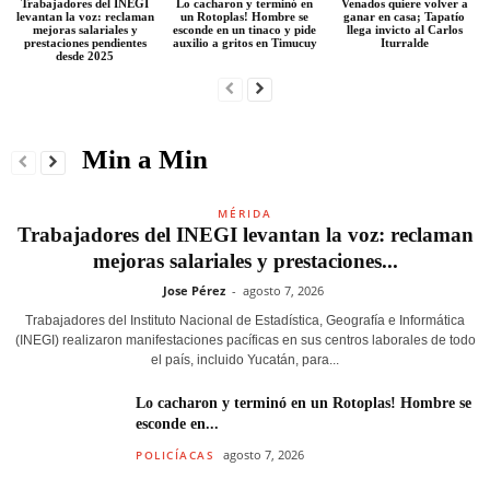
Trabajadores del INEGI
Lo cacharon y terminó en
Venados quiere volver a
levantan la voz: reclaman
un Rotoplas! Hombre se
ganar en casa; Tapatío
mejoras salariales y
esconde en un tinaco y pide
llega invicto al Carlos
prestaciones pendientes
auxilio a gritos en Timucuy
Iturralde
desde 2025
Min a Min
MÉRIDA
Trabajadores del INEGI levantan la voz: reclaman
mejoras salariales y prestaciones...
Jose Pérez
-
agosto 7, 2026
Trabajadores del Instituto Nacional de Estadística, Geografía e Informática
(INEGI) realizaron manifestaciones pacíficas en sus centros laborales de todo
el país, incluido Yucatán, para...
Lo cacharon y terminó en un Rotoplas! Hombre se
esconde en...
agosto 7, 2026
POLICÍACAS