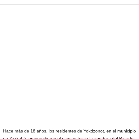
Hace más de 18 años, los residentes de Yokdzonot, en el municipio
de Yaxkabá, emprendieron el camino hacia la apertura del Parador