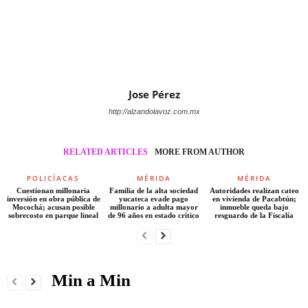
Jose Pérez
http://alzandolavoz.com.mx
RELATED ARTICLES
MORE FROM AUTHOR
POLICÍACAS
MÉRIDA
MÉRIDA
Cuestionan millonaria
Familia de la alta sociedad
Autoridades realizan cateo
inversión en obra pública de
yucateca evade pago
en vivienda de Pacabtún;
Mocochá; acusan posible
millonario a adulta mayor
inmueble queda bajo
sobrecosto en parque lineal
de 96 años en estado crítico
resguardo de la Fiscalía
Min a Min