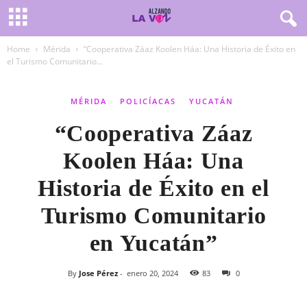
Home
Mérida
“Cooperativa Záaz Koolen Háa: Una Historia de Éxito en
el Turismo Comunitario...
MÉRIDA
POLICÍACAS
YUCATÁN
“Cooperativa Záaz
Koolen Háa: Una
Historia de Éxito en el
Turismo Comunitario
en Yucatán”
By
Jose Pérez
-
enero 20, 2024
83
0