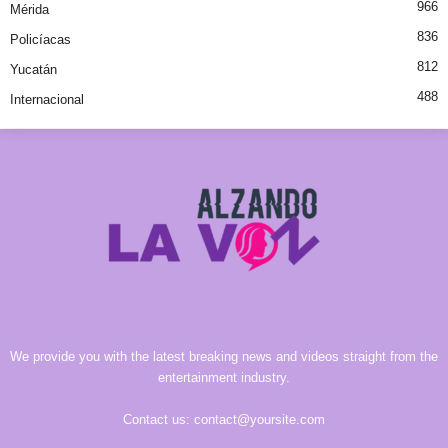
966
Mérida
836
Policíacas
812
Yucatán
488
Internacional
We provide you with the latest breaking news and videos straight from the
entertainment industry.
Contact us:
contact@yoursite.com