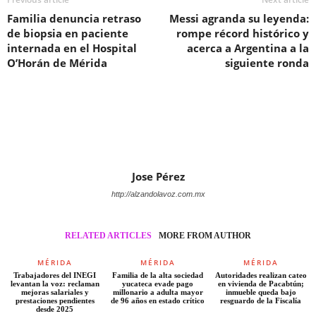
Familia denuncia retraso
Messi agranda su leyenda:
de biopsia en paciente
rompe récord histórico y
internada en el Hospital
acerca a Argentina a la
O’Horán de Mérida
siguiente ronda
Jose Pérez
http://alzandolavoz.com.mx
RELATED ARTICLES
MORE FROM AUTHOR
MÉRIDA
MÉRIDA
MÉRIDA
Trabajadores del INEGI
Familia de la alta sociedad
Autoridades realizan cateo
levantan la voz: reclaman
yucateca evade pago
en vivienda de Pacabtún;
mejoras salariales y
millonario a adulta mayor
inmueble queda bajo
prestaciones pendientes
de 96 años en estado crítico
resguardo de la Fiscalía
desde 2025