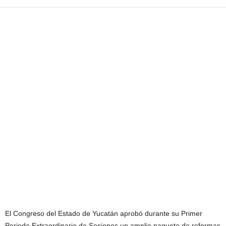
El Congreso del Estado de Yucatán aprobó durante su Primer
Periodo Extraordinario de Sesiones un amplio paquete de reformas