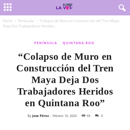
Home
Península
“Colapso de Muro en Construcción del Tren Maya
Deja Dos Trabajadores Heridos...
PENÍNSULA
QUINTANA ROO
“Colapso de Muro en
Construcción del Tren
Maya Deja Dos
Trabajadores Heridos
en Quintana Roo”
By
Jose Pérez
-
febrero 10, 2024
93
0