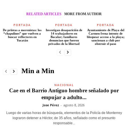
RELATED ARTICLES
MORE FROM AUTHOR
PORTADA
PORTADA
PORTADA
De priistas a morenistas: los
Investigan desaparición de
Ayuntamiento de Playa del
“chapulines” que vuelven a
14 trabajadores en
Carmen frena intento de
buscar reflectores en
Bacalar; familiares
bloquear acceso a la playa;
Yucatán
denuncian que fueron
sancionan a club por
privados de la libertad
obstruir el paso
Min a Min
NACIONAL
Cae en el Barrio Antiguo hombre señalado por
empujar a adulto...
Jose Pérez
-
agosto 8, 2026
Luego de varias horas de búsqueda, elementos de la Policía de Monterrey
lograron detener a Héctor, de 35 años, señalado como el presunto
responsable...