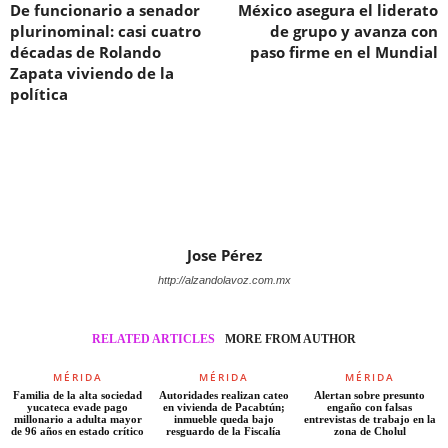
De funcionario a senador
México asegura el liderato
plurinominal: casi cuatro
de grupo y avanza con
décadas de Rolando
paso firme en el Mundial
Zapata viviendo de la
política
Jose Pérez
http://alzandolavoz.com.mx
RELATED ARTICLES
MORE FROM AUTHOR
MÉRIDA
MÉRIDA
MÉRIDA
Familia de la alta sociedad
Autoridades realizan cateo
Alertan sobre presunto
yucateca evade pago
en vivienda de Pacabtún;
engaño con falsas
millonario a adulta mayor
inmueble queda bajo
entrevistas de trabajo en la
de 96 años en estado crítico
resguardo de la Fiscalía
zona de Cholul