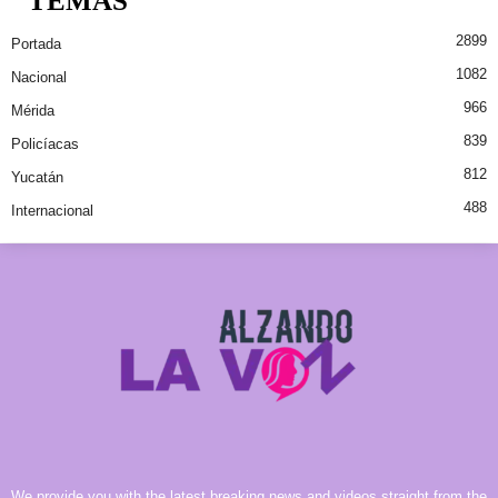
TEMAS
2899
Portada
1082
Nacional
966
Mérida
839
Policíacas
812
Yucatán
488
Internacional
We provide you with the latest breaking news and videos straight from the