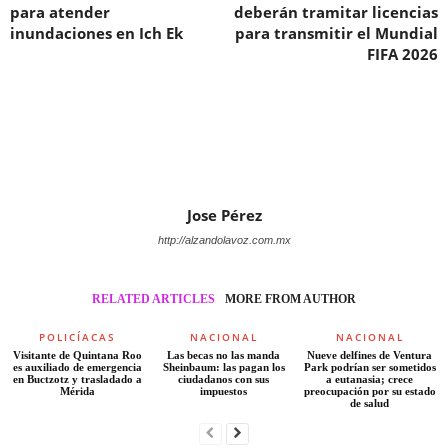
para atender
deberán tramitar licencias
inundaciones en Ich Ek
para transmitir el Mundial
FIFA 2026
Jose Pérez
http://alzandolavoz.com.mx
RELATED ARTICLES
MORE FROM AUTHOR
POLICÍACAS
NACIONAL
NACIONAL
Visitante de Quintana Roo
Las becas no las manda
Nueve delfines de Ventura
es auxiliado de emergencia
Sheinbaum: las pagan los
Park podrían ser sometidos
en Buctzotz y trasladado a
ciudadanos con sus
a eutanasia; crece
Mérida
impuestos
preocupación por su estado
de salud