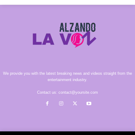
We provide you with the latest breaking news and videos straight from the
entertainment industry.
Contact us:
contact@yoursite.com