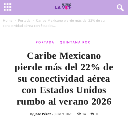
Home
Portada
Caribe Mexicano pierde más del 22% de su
conectividad aérea con Estados...
PORTADA
QUINTANA ROO
Caribe Mexicano
pierde más del 22% de
su conectividad aérea
con Estados Unidos
rumbo al verano 2026
By
Jose Pérez
-
julio 9, 2026
14
0