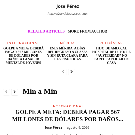
Jose Pérez
http://alzandolavoz.com.mx
RELATED ARTICLES
MORE FROM AUTHOR
INTERNACIONAL
MÉRIDA
POLICÍACAS
GOLPE A META: DEBERÁ
ENES MÉRIDA, A DÍAS
HIJO DE AMLO, AL
PAGAR 567 MILLONES
DEL REGRESO A CLASES
HOSPITAL DE LUJO: LA
DE DÓLARES POR
Y SIN RUTA CLARA PARA
“AUSTERIDAD” NO
DAÑOS A LA SALUD
LAS PRÁCTICAS
PARECE APLICAR EN
MENTAL DE JÓVENES
CASA
Min a Min
INTERNACIONAL
GOLPE A META: DEBERÁ PAGAR 567
MILLONES DE DÓLARES POR DAÑOS...
Jose Pérez
-
agosto 9, 2026