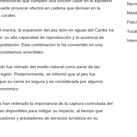
 herbívoras que cumplen una función clave en el equilibrio
Nacio
 puede provocar efectos en cadena que derivan en la
Mérid
 corales.
Polic
 marina, la expansión del pez león en aguas del Caribe ha
Yuca
es: su alta capacidad de reproducción y la ausencia de
Inter
población. Esta combinación lo ha convertido en una
cosistemas arrecifales.
do fue retirado del medio natural como parte de las
 región. Posteriormente, se informó que el pez fue
e su carne es segura y es considerada por algunos
tronómico.
han reiterado la importancia de la captura controlada del
s disponibles para mitigar su impacto, al tiempo que
adores y prestadores de servicios turísticos en su