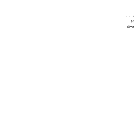
La as
en
dive