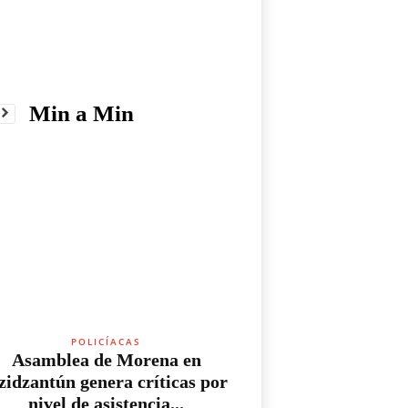
Min a Min
POLICÍACAS
Asamblea de Morena en
zidzantún genera críticas por
nivel de asistencia...