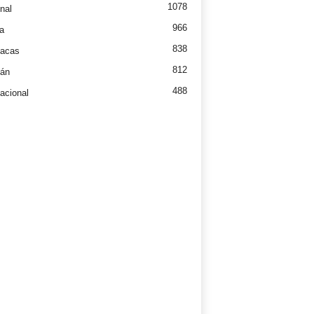
1078
nal
966
a
838
íacas
812
tán
488
nacional