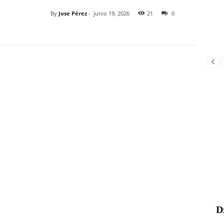
By
Jose Pérez
-
junio 19, 2026
21
0
D