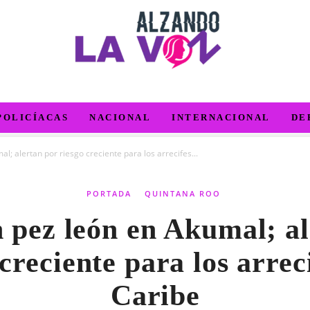
POLICÍACAS
NACIONAL
INTERNACIONAL
DE
; alertan por riesgo creciente para los arrecifes...
PORTADA
QUINTANA ROO
 pez león en Akumal; al
creciente para los arrec
Caribe