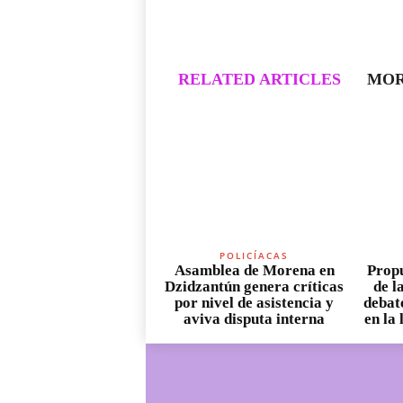
RELATED ARTICLES
MOR
POLICÍACAS
Asamblea de Morena en
Propu
Dzidzantún genera críticas
de l
por nivel de asistencia y
debate
aviva disputa interna
en la