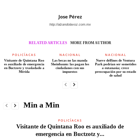
Jose Pérez
http://alzandolavoz.com.mx
RELATED ARTICLES
MORE FROM AUTHOR
POLICÍACAS
NACIONAL
NACIONAL
Visitante de Quintana Roo
Las becas no las manda
Nueve delfines de Ventura
es auxiliado de emergencia
Sheinbaum: las pagan los
Park podrían ser sometidos
en Buctzotz y trasladado a
ciudadanos con sus
a eutanasia; crece
Mérida
impuestos
preocupación por su estado
de salud
Min a Min
POLICÍACAS
Visitante de Quintana Roo es auxiliado de
emergencia en Buctzotz y...