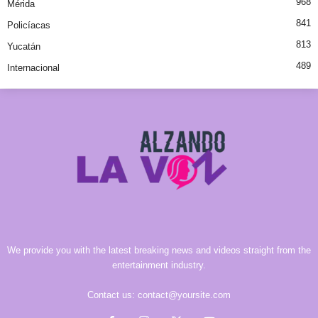
968
Mérida
841
Policíacas
813
Yucatán
489
Internacional
We provide you with the latest breaking news and videos straight from the
entertainment industry.
Contact us:
contact@yoursite.com