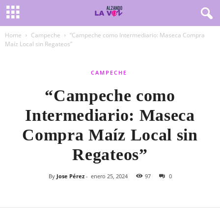
Home
Campeche
“Campeche como Intermediario: Maseca Compra
Maíz Local sin Regateos”
CAMPECHE
“Campeche como
Intermediario: Maseca
Compra Maíz Local sin
Regateos”
By
Jose Pérez
-
enero 25, 2024
97
0