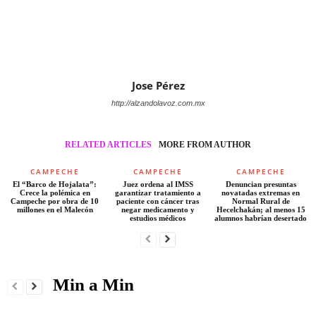
Jose Pérez
http://alzandolavoz.com.mx
RELATED ARTICLES
MORE FROM AUTHOR
CAMPECHE
CAMPECHE
CAMPECHE
El “Barco de Hojalata”:
Juez ordena al IMSS
Denuncian presuntas
Crece la polémica en
garantizar tratamiento a
novatadas extremas en
Campeche por obra de 10
paciente con cáncer tras
Normal Rural de
millones en el Malecón
negar medicamento y
Hecelchakán; al menos 15
estudios médicos
alumnos habrían desertado
Min a Min