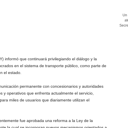
Un 
at
Secre
 informó que continuará privilegiando el diálogo y la
ucrados en el sistema de transporte público, como parte de
en el estado.
unicación permanente con concesionarios y autoridades
os y operativos que enfrenta actualmente el servicio,
para miles de usuarios que diariamente utilizan el
ientemente fue aprobada una reforma a la Ley de la
nte la cual se incorporan nuevos mecanismos orientados a