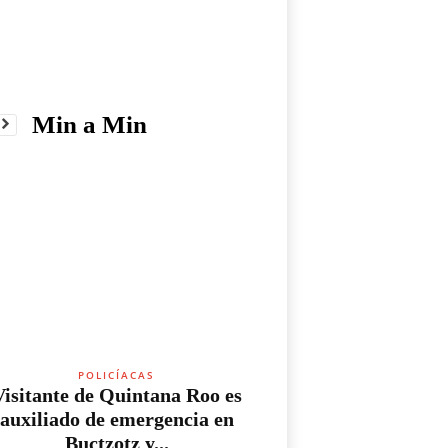
Min a Min
POLICÍACAS
Visitante de Quintana Roo es
auxiliado de emergencia en
Buctzotz y...