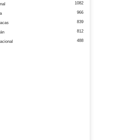
1082
nal
966
a
839
íacas
812
tán
488
nacional