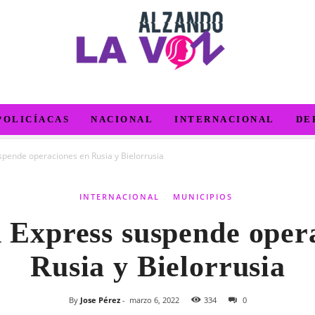
POLICÍACAS
NACIONAL
INTERNACIONAL
DE
pende operaciones en Rusia y Bielorrusia
INTERNACIONAL
MUNICIPIOS
 Express suspende oper
Rusia y Bielorrusia
By
Jose Pérez
-
marzo 6, 2022
334
0