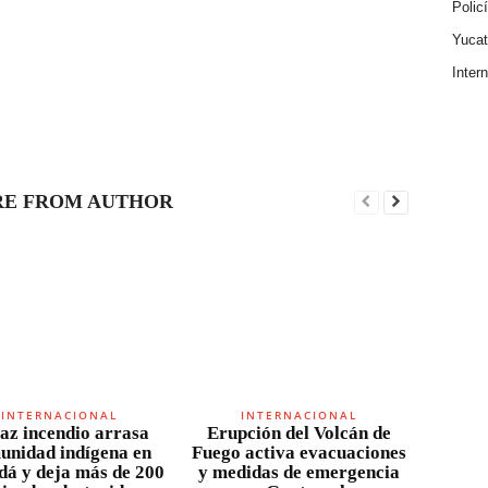
Polic
Yuca
Inter
E FROM AUTHOR
INTERNACIONAL
INTERNACIONAL
az incendio arrasa
Erupción del Volcán de
unidad indígena en
Fuego activa evacuaciones
á y deja más de 200
y medidas de emergencia