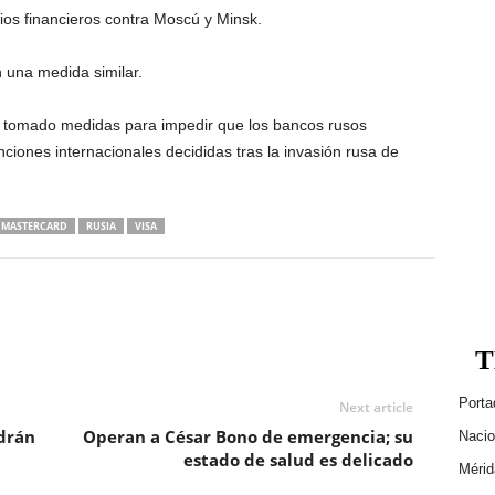
cios financieros contra Moscú y Minsk.
 una medida similar.
ían tomado medidas para impedir que los bancos rusos
nciones internacionales decididas tras la invasión rusa de
MASTERCARD
RUSIA
VISA
T
Porta
Next article
odrán
Operan a César Bono de emergencia; su
Nacio
estado de salud es delicado
Mérid