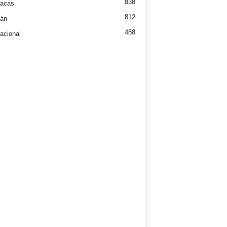
838
íacas
812
tán
488
nacional