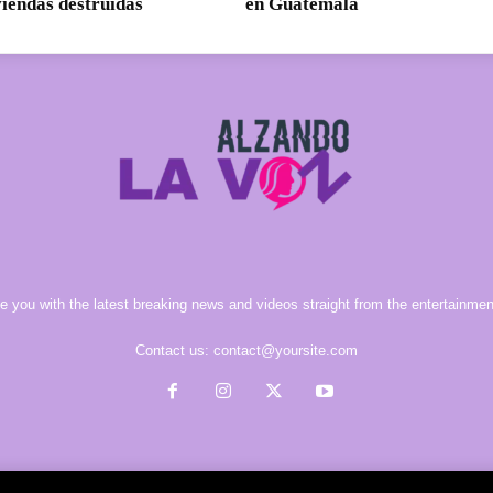
viendas destruidas
en Guatemala
e you with the latest breaking news and videos straight from the entertainment
Contact us:
contact@yoursite.com