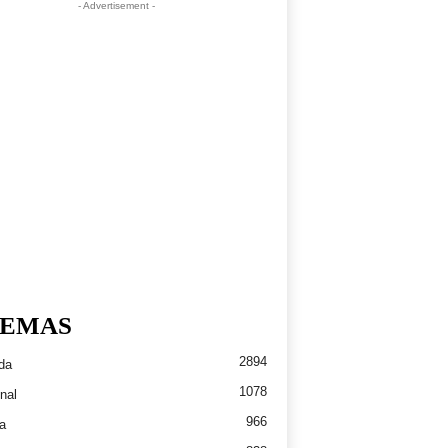
- Advertisement -
EMAS
2894
da
1078
nal
966
a