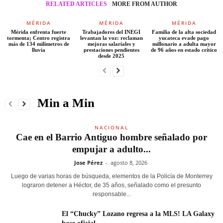
RELATED ARTICLES
MORE FROM AUTHOR
MÉRIDA
MÉRIDA
MÉRIDA
Mérida enfrenta fuerte
Trabajadores del INEGI
Familia de la alta sociedad
tormenta; Centro registra
levantan la voz: reclaman
yucateca evade pago
más de 134 milímetros de
mejoras salariales y
millonario a adulta mayor
lluvia
prestaciones pendientes
de 96 años en estado crítico
desde 2025
Min a Min
NACIONAL
Cae en el Barrio Antiguo hombre señalado por
empujar a adulto...
Jose Pérez
-
agosto 8, 2026
Luego de varias horas de búsqueda, elementos de la Policía de Monterrey
lograron detener a Héctor, de 35 años, señalado como el presunto
responsable...
El “Chucky” Lozano regresa a la MLS! LA Galaxy