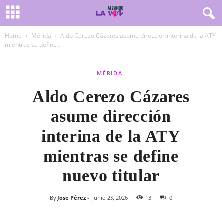
Home
Mérida
Aldo Cerezo Cázares asume dirección interina de la ATY
mientras se define...
MÉRIDA
Aldo Cerezo Cázares
asume dirección
interina de la ATY
mientras se define
nuevo titular
By
Jose Pérez
-
junio 23, 2026
13
0