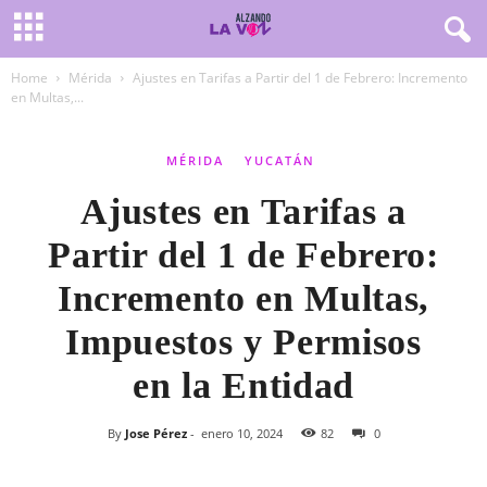
Home
Mérida
Ajustes en Tarifas a Partir del 1 de Febrero: Incremento
en Multas,...
MÉRIDA
YUCATÁN
Ajustes en Tarifas a
Partir del 1 de Febrero:
Incremento en Multas,
Impuestos y Permisos
en la Entidad
By
Jose Pérez
-
enero 10, 2024
82
0