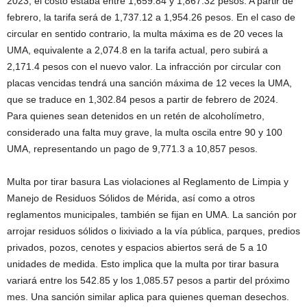
2023, el costo estaba entre 1,659.84 y 1,867.32 pesos. A partir de
febrero, la tarifa será de 1,737.12 a 1,954.26 pesos. En el caso de
circular en sentido contrario, la multa máxima es de 20 veces la
UMA, equivalente a 2,074.8 en la tarifa actual, pero subirá a
2,171.4 pesos con el nuevo valor. La infracción por circular con
placas vencidas tendrá una sanción máxima de 12 veces la UMA,
que se traduce en 1,302.84 pesos a partir de febrero de 2024.
Para quienes sean detenidos en un retén de alcoholímetro,
considerado una falta muy grave, la multa oscila entre 90 y 100
UMA, representando un pago de 9,771.3 a 10,857 pesos.
Multa por tirar basura Las violaciones al Reglamento de Limpia y
Manejo de Residuos Sólidos de Mérida, así como a otros
reglamentos municipales, también se fijan en UMA. La sanción por
arrojar residuos sólidos o lixiviado a la vía pública, parques, predios
privados, pozos, cenotes y espacios abiertos será de 5 a 10
unidades de medida. Esto implica que la multa por tirar basura
variará entre los 542.85 y los 1,085.57 pesos a partir del próximo
mes. Una sanción similar aplica para quienes queman desechos.