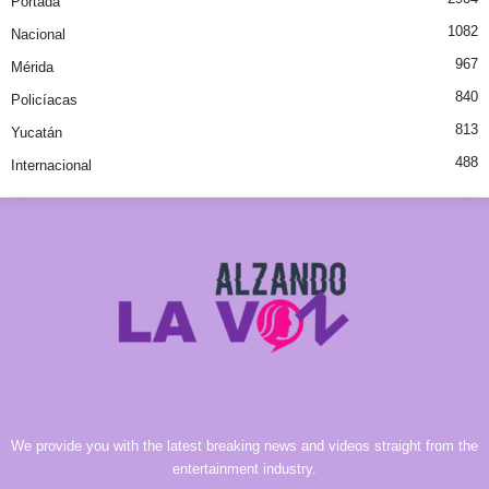
Portada
1082
Nacional
967
Mérida
840
Policíacas
813
Yucatán
488
Internacional
We provide you with the latest breaking news and videos straight from the
entertainment industry.