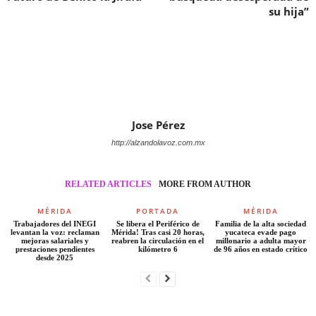
su hija”
Jose Pérez
http://alzandolavoz.com.mx
RELATED ARTICLES
MORE FROM AUTHOR
MÉRIDA
PORTADA
MÉRIDA
Trabajadores del INEGI
Se libera el Periférico de
Familia de la alta sociedad
levantan la voz: reclaman
Mérida! Tras casi 20 horas,
yucateca evade pago
mejoras salariales y
reabren la circulación en el
millonario a adulta mayor
prestaciones pendientes
kilómetro 6
de 96 años en estado crítico
desde 2025