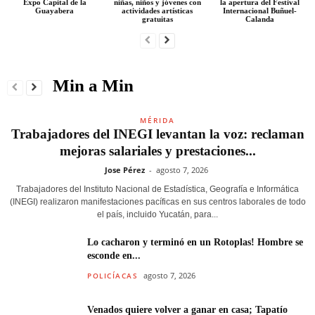
Expo Capital de la
niñas, niños y jóvenes con
la apertura del Festival
Guayabera
actividades artísticas
Internacional Buñuel-
gratuitas
Calanda
Min a Min
MÉRIDA
Trabajadores del INEGI levantan la voz: reclaman
mejoras salariales y prestaciones...
Jose Pérez
-
agosto 7, 2026
Trabajadores del Instituto Nacional de Estadística, Geografía e Informática
(INEGI) realizaron manifestaciones pacíficas en sus centros laborales de todo
el país, incluido Yucatán, para...
Lo cacharon y terminó en un Rotoplas! Hombre se
esconde en...
agosto 7, 2026
POLICÍACAS
Venados quiere volver a ganar en casa; Tapatío