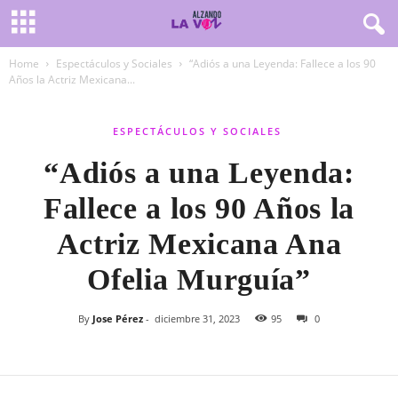
Home
Espectáculos y Sociales
“Adiós a una Leyenda: Fallece a los 90
Años la Actriz Mexicana...
ESPECTÁCULOS Y SOCIALES
“Adiós a una Leyenda:
Fallece a los 90 Años la
Actriz Mexicana Ana
Ofelia Murguía”
By
Jose Pérez
-
diciembre 31, 2023
95
0