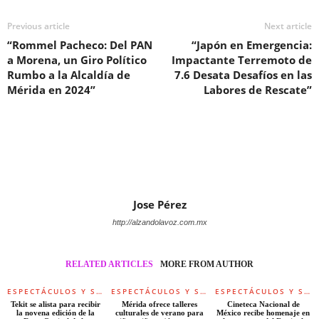
Previous article
Next article
“Rommel Pacheco: Del PAN
“Japón en Emergencia:
a Morena, un Giro Político
Impactante Terremoto de
Rumbo a la Alcaldía de
7.6 Desata Desafíos en las
Mérida en 2024”
Labores de Rescate”
Jose Pérez
http://alzandolavoz.com.mx
RELATED ARTICLES
MORE FROM AUTHOR
ESPECTÁCULOS Y SOCIALES
ESPECTÁCULOS Y SOCIALES
ESPECTÁCULOS Y SOCIALES
Tekit se alista para recibir
Mérida ofrece talleres
Cineteca Nacional de
la novena edición de la
culturales de verano para
México recibe homenaje en