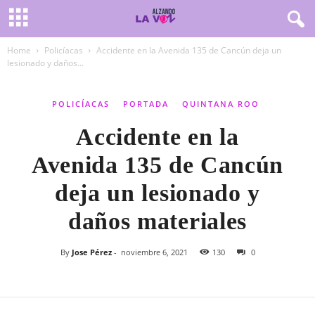
Home
Policíacas
Accidente en la Avenida 135 de Cancún deja un
lesionado y daños...
POLICÍACAS
PORTADA
QUINTANA ROO
Accidente en la
Avenida 135 de Cancún
deja un lesionado y
daños materiales
By
Jose Pérez
-
noviembre 6, 2021
130
0