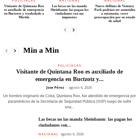
POLICÍACAS
NACIONAL
NACIONAL
Visitante de Quintana Roo
Las becas no las manda
Nueve delfines de Ventura
es auxiliado de emergencia
Sheinbaum: las pagan los
Park podrían ser sometidos
en Buctzotz y trasladado a
ciudadanos con sus
a eutanasia; crece
Mérida
impuestos
preocupación por su estado
de salud
Min a Min
POLICÍACAS
Visitante de Quintana Roo es auxiliado de
emergencia en Buctzotz y...
Jose Pérez
-
agosto 6, 2026
Un hombre originario de Cobá, Quintana Roo, fue atendido de emergencia por
paramédicos de la Secretaría de Seguridad Pública (SSP) luego de sufrir
una...
Las becas no las manda Sheinbaum: las pagan los
ciudadanos con...
agosto 6, 2026
NACIONAL