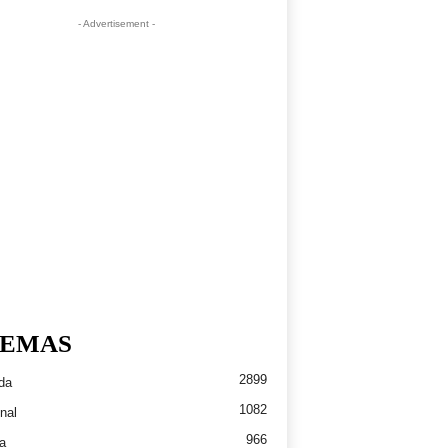
- Advertisement -
EMAS
2899
da
1082
nal
966
a