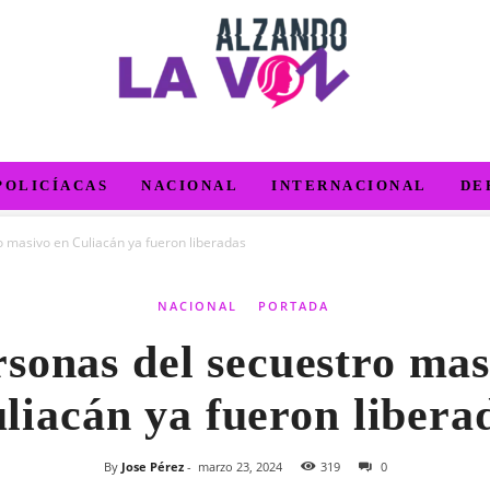
POLICÍACAS
NACIONAL
INTERNACIONAL
DE
 masivo en Culiacán ya fueron liberadas
NACIONAL
PORTADA
rsonas del secuestro mas
liacán ya fueron libera
By
Jose Pérez
-
marzo 23, 2024
319
0