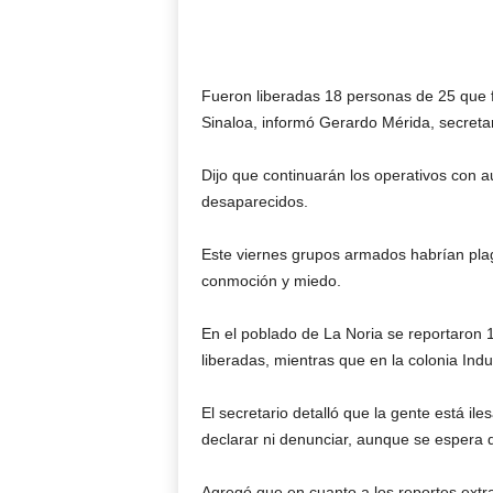
Fueron liberadas 18 personas de 25 que 
Sinaloa, informó Gerardo Mérida, secretar
Dijo que continuarán los operativos con au
desaparecidos.
Este viernes grupos armados habrían plag
conmoción y miedo.
En el poblado de La Noria se reportaron 
liberadas, mientras que en la colonia Indu
El secretario detalló que la gente está i
declarar ni denunciar, aunque se espera
Agregó que en cuanto a los reportes extr